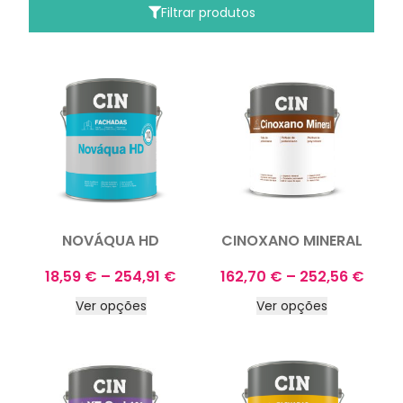
Filtrar produtos
NOVÁQUA HD
CINOXANO MINERAL
18,59
€
–
254,91
€
162,70
€
–
252,56
€
Ver opções
Ver opções