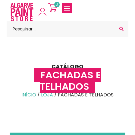
0
CATÁLOGO
FACHADAS E
TELHADOS
INÍCIO
/
LOJA
/ FACHADAS E TELHADOS