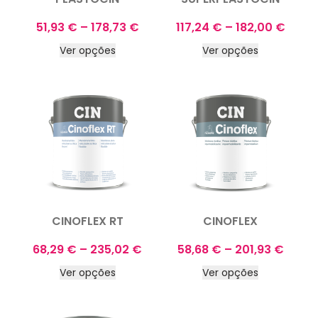
51,93
€
–
178,73
€
117,24
€
–
182,00
€
Ver opções
Ver opções
CINOFLEX RT
CINOFLEX
68,29
€
–
235,02
€
58,68
€
–
201,93
€
Ver opções
Ver opções