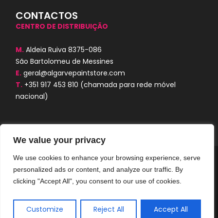
CONTACTOS
CENTRO DE DISTRIBUIÇÃO
M.
Aldeia Ruiva 8375-086
São Bartolomeu de Messines
E.
geral@algarvepaintstore.com
T.
+351 917 453 810
(chamada para rede móvel
nacional)
We value your privacy
We use cookies to enhance your browsing experience, serve
Algarve Paint Store © 2024. Todos os
personalized ads or content, and analyze our traffic. By
direitos reservados. Desenvolvido por
AORUBRO.PT
clicking "Accept All", you consent to our use of cookies.
Customize
Reject All
Accept All