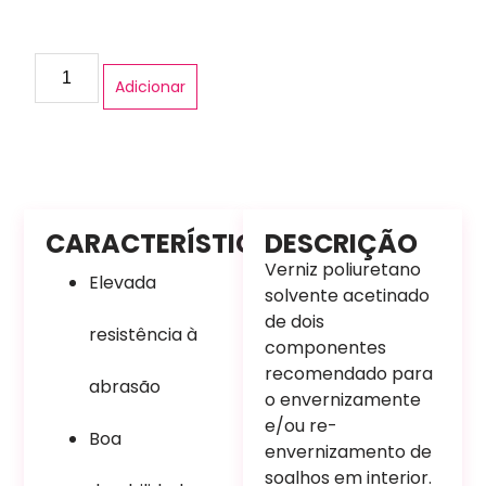
Adicionar
CARACTERÍSTICAS
DESCRIÇÃO
Verniz poliuretano
Elevada
solvente acetinado
de dois
resistência à
componentes
recomendado para
abrasão
o envernizamente
e/ou re-
Boa
envernizamento de
soalhos em interior.