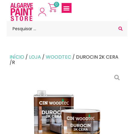
0
INÍCIO
/
LOJA
/
WOODTEC
/ DUROCIN 2K CERA
/R