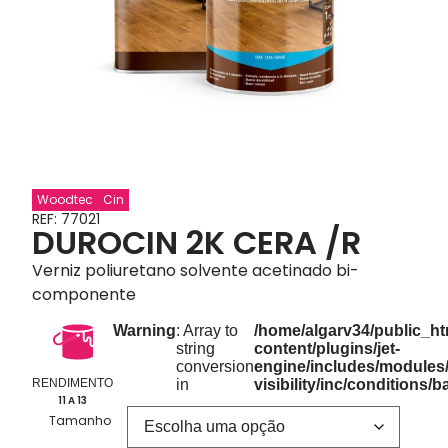
Woodtec
Cin
REF: 77021
DUROCIN 2K CERA /R
Verniz poliuretano solvente acetinado bi-
componente
Warning
: Array to
/home/algarv34/public_ht
string
content/plugins/jet-
conversion
engine/includes/modules
RENDIMENTO
in
visibility/inc/conditions/
11 A 13
Tamanho