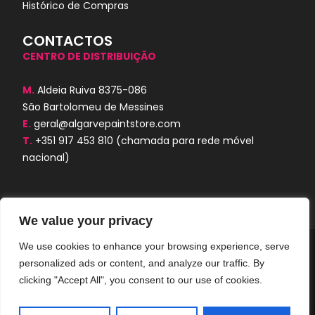
Histórico de Compras
CONTACTOS
CENTRO DE DISTRIBUIÇÃO
M.
Aldeia Ruiva 8375-086
São Bartolomeu de Messines
E.
geral@algarvepaintstore.com
T.
+351 917 453 810
(chamada para rede móvel
nacional)
We value your privacy
We use cookies to enhance your browsing experience, serve
Algarve Paint Store © 2024. Todos os
personalized ads or content, and analyze our traffic. By
direitos reservados. Desenvolvido por
AORUBRO.PT
clicking "Accept All", you consent to our use of cookies.