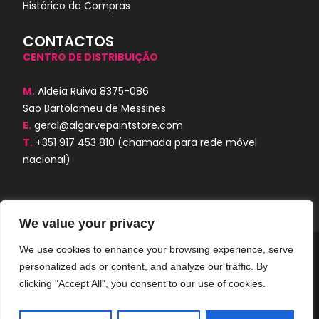
Histórico de Compras
CONTACTOS
CENTRO DE DISTRIBUIÇÃO
M.
Aldeia Ruiva 8375-086
São Bartolomeu de Messines
E.
geral@algarvepaintstore.com
T.
+351 917 453 810
(chamada para rede móvel
nacional)
We value your privacy
We use cookies to enhance your browsing experience, serve
Algarve Paint Store © 2024. Todos os
personalized ads or content, and analyze our traffic. By
direitos reservados. Desenvolvido por
AORUBRO.PT
clicking "Accept All", you consent to our use of cookies.