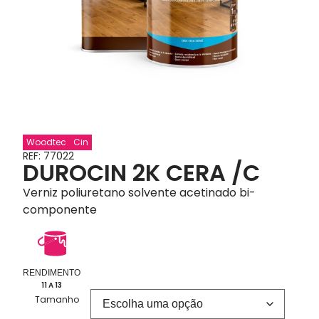
Woodtec
Cin
REF: 77022
DUROCIN 2K CERA /C
Verniz poliuretano solvente acetinado bi-
componente
RENDIMENTO
11 A 13
Tamanho