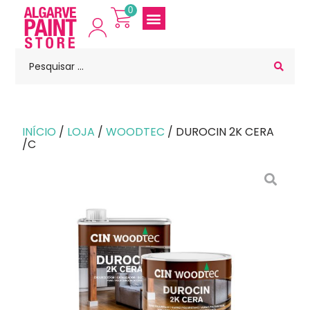
0
INÍCIO
/
LOJA
/
WOODTEC
/ DUROCIN 2K CERA
/C