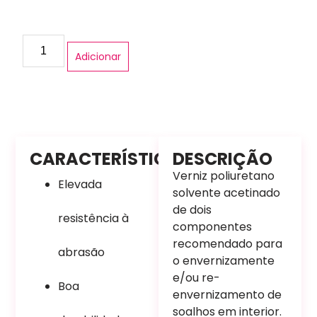
Adicionar
CARACTERÍSTICAS
DESCRIÇÃO
Verniz poliuretano
Elevada
solvente acetinado
de dois
resistência à
componentes
recomendado para
abrasão
o envernizamente
e/ou re-
Boa
envernizamento de
soalhos em interior.