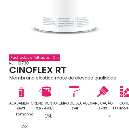
Fachadas e Telhados
Cin
REF: 10730
CINOFLEX RT
Membrana elástica mate de elevada qualidade
ACABAMENTO
RENDIMENTO
TEMPO DE SECAGEM
APLICAÇÃO
COR
MATE
2,5 - 4 M2/L
24H
2 - 3X
BRANCO E
Tamanho
Cor