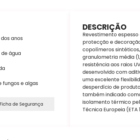
DESCRIÇÃO
Revestimento espesso 
o dos anos
protecção e decoraçã
copolímeros sintético
 de água
granulometria média (
resistência aos raios U
da
desenvolvido com aditi
uma excelente flexibili
 fungos e algas
desperdício de produto
também indicado como
isolamento térmico pel
Ficha de Segurança
Técnica Europeia (ETA 