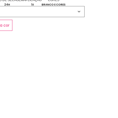
O DE SECAGEM
APLICAÇÃO
CORES
24H
1X
BRANCO E CORES
a cor