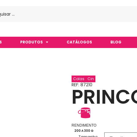
S
PRODUTOS
CATÁLOGOS
BLOG
Colas
Cin
REF: 87210
PRINC
RENDIMENTO
200 A 300 G
Tamanho