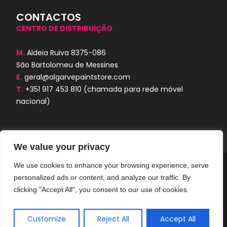
CONTACTOS
CENTRO DE DISTRIBUIÇÃO
M.
Aldeia Ruiva 8375-086
São Bartolomeu de Messines
E.
geral@algarvepaintstore.com
T.
+351 917 453 810
(chamada para rede móvel
nacional)
We value your privacy
We use cookies to enhance your browsing experience, serve
Algarve Paint Store © 2024. Todos os
personalized ads or content, and analyze our traffic. By
direitos reservados. Desenvolvido por
AORUBRO.PT
clicking "Accept All", you consent to our use of cookies.
Customize
Reject All
Accept All