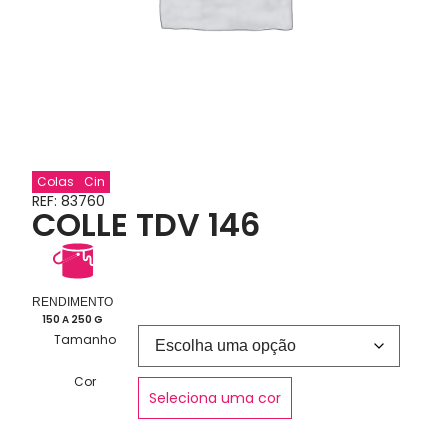
Colas
Cin
REF: 83760
COLLE TDV 146
RENDIMENTO
150 A 250 G
Tamanho
Cor
Seleciona uma cor