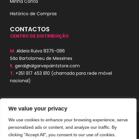
Minha Conta
Histórico de Compras
CONTACTOS
CENTRO DE DISTRIBUIÇÃO
M.
Aldeia Ruiva 8375-086
São Bartolomeu de Messines
E.
geral@algarvepaintstore.com
T.
+351 917 453 810
(chamada para rede móvel
nacional)
We value your privacy
We use cookies to enhance your browsing experience, serve
Algarve Paint Store © 2024. Todos os
personalized ads or content, and analyze our traffic. By
direitos reservados. Desenvolvido por
AORUBRO.PT
clicking "Accept All", you consent to our use of cookies.