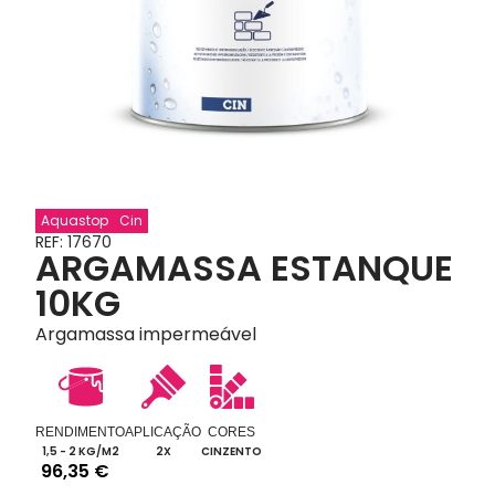
Aquastop
Cin
REF: 17670
ARGAMASSA ESTANQUE
10KG
Argamassa impermeável
RENDIMENTO
APLICAÇÃO
CORES
1,5 - 2 KG/M2
2X
CINZENTO
96,35
€