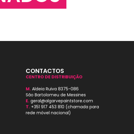
CONTACTOS
CENTRO DE DISTRIBUIÇÃO
M.
Aldeia Ruiva 8375-086
São Bartolomeu de Messines
E.
geral@algarvepaintstore.com
T.
+351 917 453 810
(chamada para
rede móvel nacional)