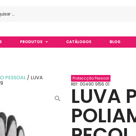
S
PRODUTOS
CATÁLOGOS
BLOG
O PESSOAL
/ LUVA
Proteccção Pessoal
 9
REF: 00490 9156 01
LUVA 
POLIA
PECOL