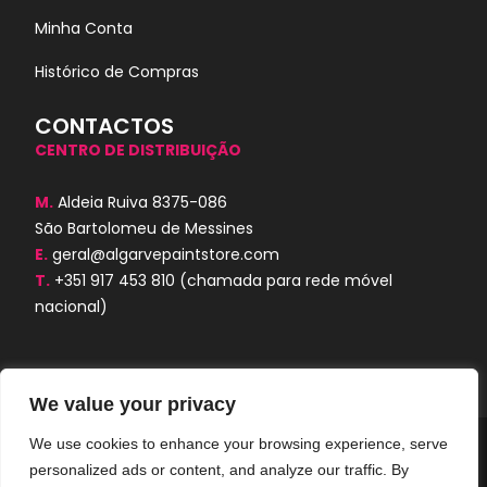
Minha Conta
Histórico de Compras
CONTACTOS
CENTRO DE DISTRIBUIÇÃO
M.
Aldeia Ruiva 8375-086
São Bartolomeu de Messines
E.
geral@algarvepaintstore.com
T.
+351 917 453 810
(chamada para rede móvel
nacional)
We value your privacy
We use cookies to enhance your browsing experience, serve
Algarve Paint Store © 2024. Todos os
personalized ads or content, and analyze our traffic. By
direitos reservados. Desenvolvido por