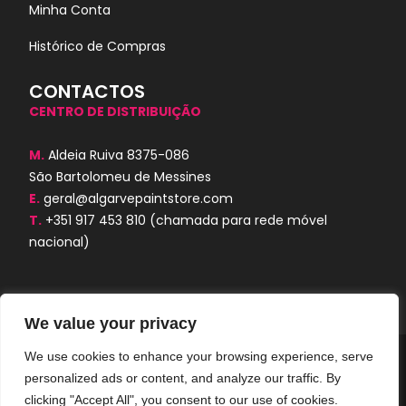
Minha Conta
Histórico de Compras
CONTACTOS
CENTRO DE DISTRIBUIÇÃO
M.
Aldeia Ruiva 8375-086
São Bartolomeu de Messines
E.
geral@algarvepaintstore.com
T.
+351 917 453 810
(chamada para rede móvel
nacional)
We value your privacy
We use cookies to enhance your browsing experience, serve
Algarve Paint Store © 2024. Todos os
personalized ads or content, and analyze our traffic. By
direitos reservados. Desenvolvido por
AORUBRO.PT
clicking "Accept All", you consent to our use of cookies.