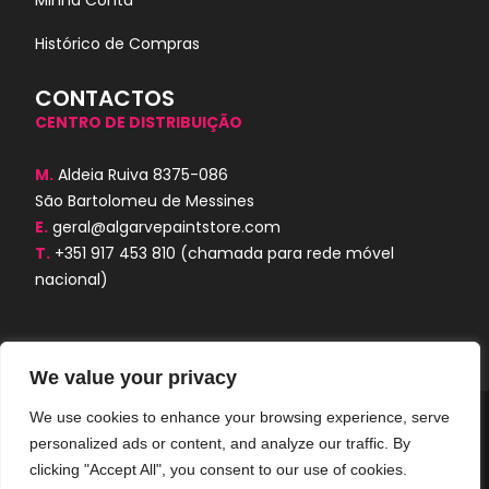
Histórico de Compras
CONTACTOS
CENTRO DE DISTRIBUIÇÃO
M.
Aldeia Ruiva 8375-086
São Bartolomeu de Messines
E.
geral@algarvepaintstore.com
T.
+351 917 453 810
(chamada para rede móvel
nacional)
We value your privacy
We use cookies to enhance your browsing experience, serve
Algarve Paint Store © 2024. Todos os
personalized ads or content, and analyze our traffic. By
direitos reservados. Desenvolvido por
AORUBRO.PT
clicking "Accept All", you consent to our use of cookies.