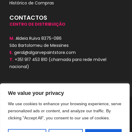
Histórico de Compras
CONTACTOS
CENTRO DE DISTRIBUIÇÃO
M.
Aldeia Ruiva 8375-086
São Bartolomeu de Messines
E.
geral@algarvepaintstore.com
T.
+351 917 453 810
(chamada para rede móvel
nacional)
We value your privacy
We use cookies to enhance your browsing experience, serve
Algarve Paint Store © 2024. Todos os
personalized ads or content, and analyze our traffic. By
direitos reservados. Desenvolvido por
AORUBRO.PT
clicking "Accept All", you consent to our use of cookies.