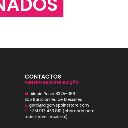
NADOS
CONTACTOS
CENTRO DE DISTRIBUIÇÃO
M.
Aldeia Ruiva 8375-086
São Bartolomeu de Messines
E.
geral@algarvepaintstore.com
T.
+351 917 453 810
(chamada para
rede móvel nacional)