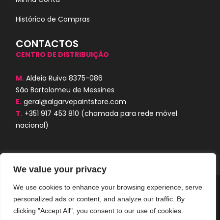
Histórico de Compras
CONTACTOS
CENTRO DE DISTRIBUIÇÃO
M.
Aldeia Ruiva 8375-086
São Bartolomeu de Messines
E.
geral@algarvepaintstore.com
T.
+351 917 453 810
(chamada para rede móvel
nacional)
We value your privacy
We use cookies to enhance your browsing experience, serve
Algarve Paint Store © 2024. Todos os
personalized ads or content, and analyze our traffic. By
direitos reservados. Desenvolvido por
AORUBRO.PT
clicking "Accept All", you consent to our use of cookies.