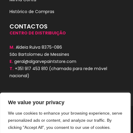
Histórico de Compras
CONTACTOS
CENTRO DE DISTRIBUIÇÃO
M.
Aldeia Ruiva 8375-086
São Bartolomeu de Messines
E.
geral@algarvepaintstore.com
T.
+351 917 453 810
(chamada para rede móvel
nacional)
We value your privacy
We use cookies to enhance your browsing experience, serve
Algarve Paint Store © 2024. Todos os
personalized ads or content, and analyze our traffic. By
direitos reservados. Desenvolvido por
AORUBRO.PT
clicking "Accept All", you consent to our use of cookies.