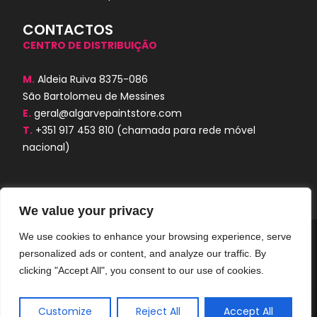
CONTACTOS
CENTRO DE DISTRIBUIÇÃO
M.
Aldeia Ruiva 8375-086
São Bartolomeu de Messines
E.
geral@algarvepaintstore.com
T.
+351 917 453 810
(chamada para rede móvel
nacional)
We value your privacy
We use cookies to enhance your browsing experience, serve
Algarve Paint Store © 2024. Todos os
personalized ads or content, and analyze our traffic. By
direitos reservados. Desenvolvido por
AORUBRO.PT
clicking "Accept All", you consent to our use of cookies.
Customize
Reject All
Accept All