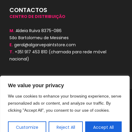
CONTACTOS
CENTRO DE DISTRIBUIÇÃO
M.
Aldeia Ruiva 8375-086
São Bartolomeu de Messines
E.
geral@algarvepaintstore.com
T.
+351 917 453 810
(chamada para rede móvel
nacional)
We value your privacy
We use cookies to enhance your browsing experience, serve
Algarve Paint Store © 2024. Todos os
personalized ads or content, and analyze our traffic. By
direitos reservados. Desenvolvido por
AORUBRO.PT
clicking "Accept All", you consent to our use of cookies.
Customize
Reject All
Accept All