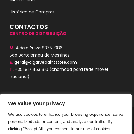
Minha Conta
Histórico de Compras
CONTACTOS
CENTRO DE DISTRIBUIÇÃO
M.
Aldeia Ruiva 8375-086
São Bartolomeu de Messines
E.
geral@algarvepaintstore.com
T.
+351 917 453 810
(chamada para rede móvel
nacional)
We value your privacy
We use cookies to enhance your browsing experience, serve
Algarve Paint Store © 2024. Todos os
personalized ads or content, and analyze our traffic. By
direitos reservados. Desenvolvido por
AORUBRO.PT
clicking "Accept All", you consent to our use of cookies.