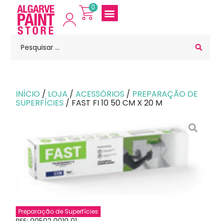
0
INÍCIO
/
LOJA
/
ACESSÓRIOS
/
PREPARAÇÃO DE
SUPERFÍCIES
/ FAST FI 10 50 CM X 20 M
Preparação de Superfícies