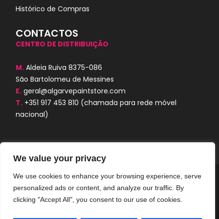
Histórico de Compras
CONTACTOS
CENTRO DE DISTRIBUIÇÃO
M.
Aldeia Ruiva 8375-086
São Bartolomeu de Messines
E.
geral@algarvepaintstore.com
T.
+351 917 453 810
(chamada para rede móvel
nacional)
We value your privacy
We use cookies to enhance your browsing experience, serve
Algarve Paint Store © 2024. Todos os
personalized ads or content, and analyze our traffic. By
direitos reservados. Desenvolvido por
AORUBRO.PT
clicking "Accept All", you consent to our use of cookies.