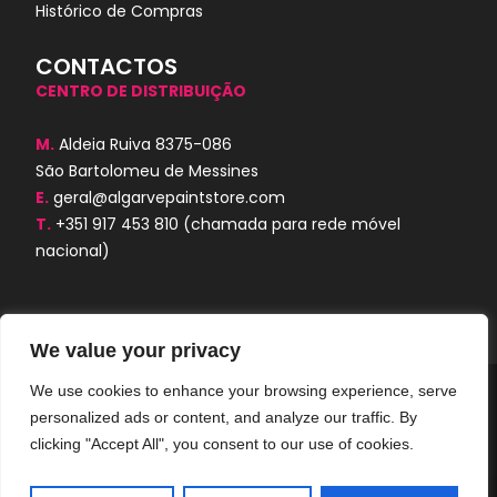
Histórico de Compras
CONTACTOS
CENTRO DE DISTRIBUIÇÃO
M.
Aldeia Ruiva 8375-086
São Bartolomeu de Messines
E.
geral@algarvepaintstore.com
T.
+351 917 453 810
(chamada para rede móvel
nacional)
We value your privacy
We use cookies to enhance your browsing experience, serve
Algarve Paint Store © 2024. Todos os
personalized ads or content, and analyze our traffic. By
direitos reservados. Desenvolvido por
AORUBRO.PT
clicking "Accept All", you consent to our use of cookies.