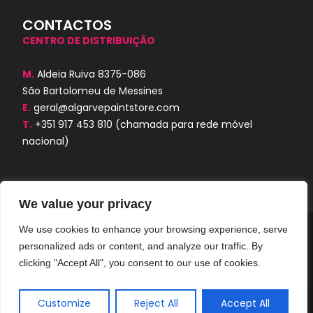
CONTACTOS
CENTRO DE DISTRIBUIÇÃO
M.
Aldeia Ruiva 8375-086
São Bartolomeu de Messines
E.
geral@algarvepaintstore.com
T.
+351 917 453 810
(chamada para rede móvel
nacional)
We value your privacy
We use cookies to enhance your browsing experience, serve
Algarve Paint Store © 2024. Todos os
personalized ads or content, and analyze our traffic. By
direitos reservados. Desenvolvido por
AORUBRO.PT
clicking "Accept All", you consent to our use of cookies.
Customize
Reject All
Accept All