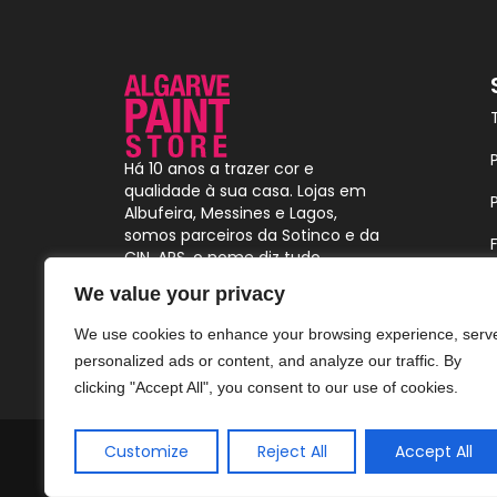
Há 10 anos a trazer cor e
qualidade à sua casa. Lojas em
Albufeira, Messines e Lagos,
somos parceiros da Sotinco e da
CIN. APS, o nome diz tudo.
We value your privacy
We use cookies to enhance your browsing experience, serv
personalized ads or content, and analyze our traffic. By
clicking "Accept All", you consent to our use of cookies.
Customize
Reject All
Accept All
Algarve Paint Store © 2024. Todos os direitos reservado