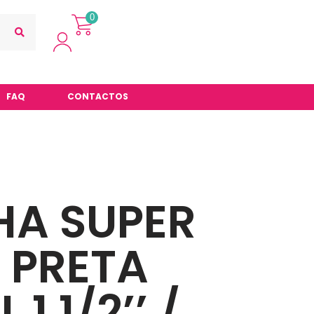
0
FAQ
CONTACTOS
HA SUPER
 PRETA
1 1/2’’ /