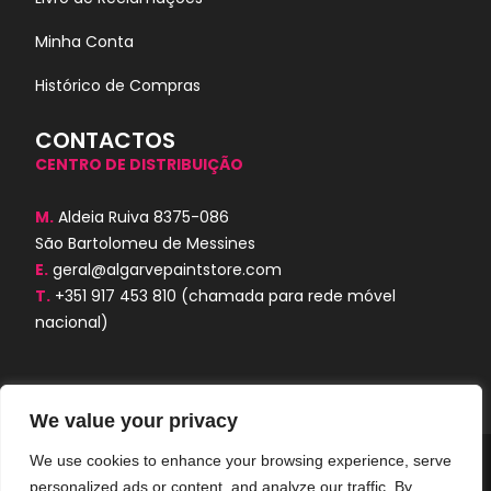
Minha Conta
Histórico de Compras
CONTACTOS
CENTRO DE DISTRIBUIÇÃO
M.
Aldeia Ruiva 8375-086
São Bartolomeu de Messines
E.
geral@algarvepaintstore.com
T.
+351 917 453 810
(chamada para rede móvel
nacional)
We value your privacy
We use cookies to enhance your browsing experience, serve
Algarve Paint Store © 2024. Todos os
personalized ads or content, and analyze our traffic. By
direitos reservados. Desenvolvido por