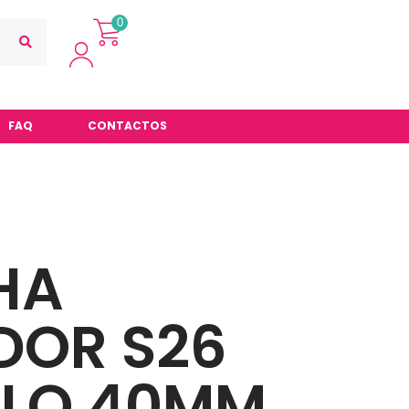
0
FAQ
CONTACTOS
HA
DOR S26
ILO 40MM