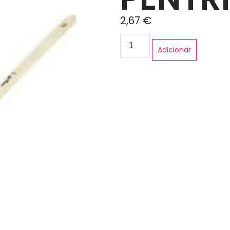
2,67
€
Adicionar