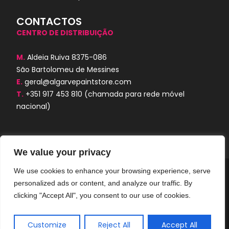
CONTACTOS
CENTRO DE DISTRIBUIÇÃO
M.
Aldeia Ruiva 8375-086
São Bartolomeu de Messines
E.
geral@algarvepaintstore.com
T.
+351 917 453 810
(chamada para rede móvel
nacional)
We value your privacy
We use cookies to enhance your browsing experience, serve
Algarve Paint Store © 2024. Todos os
personalized ads or content, and analyze our traffic. By
direitos reservados. Desenvolvido por
AORUBRO.PT
clicking "Accept All", you consent to our use of cookies.
Customize
Reject All
Accept All