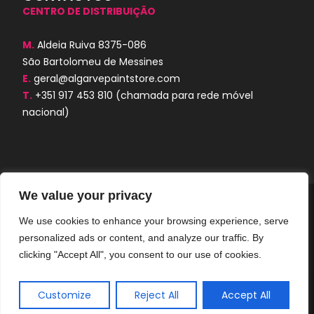
CENTRO DE DISTRIBUIÇÃO
M.
Aldeia Ruiva 8375-086
São Bartolomeu de Messines
E.
geral@algarvepaintstore.com
T.
+351 917 453 810
(chamada para rede móvel
nacional)
We value your privacy
Algarve Paint Store © 2026. Todos os
direitos reservados.
We use cookies to enhance your browsing experience, serve
personalized ads or content, and analyze our traffic. By
AORUBRO.PT
Desenvolvido por
clicking "Accept All", you consent to our use of cookies.
Customize
Reject All
Accept All