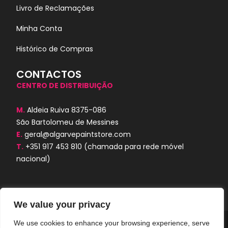
Livro de Reclamações
Minha Conta
Histórico de Compras
CONTACTOS
CENTRO DE DISTRIBUIÇÃO
M.
Aldeia Ruiva 8375-086
São Bartolomeu de Messines
E.
geral@algarvepaintstore.com
T.
+351 917 453 810
(chamada para rede móvel
nacional)
We value your privacy
We use cookies to enhance your browsing experience, serve
Algarve Paint Store © 2024. Todos os