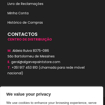
Livro de Reclamações
Minha Conta
Histórico de Compras
CONTACTOS
CENTRO DE DISTRIBUIÇÃO
M.
Aldeia Ruiva 8375-086
São Bartolomeu de Messines
E.
geral@algarvepaintstore.com
T.
+351 917 453 810
(chamada para rede móvel
nacional)
We value your privacy
We use cookies to enhance your browsing experience, serve
Algarve Paint Store © 2024. Todos os