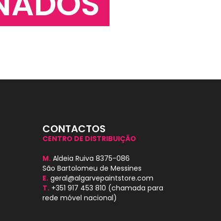
NADOS
CONTACTOS
CENTRO DE DISTRIBUIÇÃO
M.
Aldeia Ruiva 8375-086
São Bartolomeu de Messines
E.
geral@algarvepaintstore.com
T.
+351 917 453 810
(chamada para
rede móvel nacional)