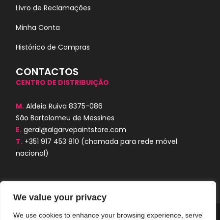
Livro de Reclamações
Minha Conta
Histórico de Compras
CONTACTOS
CENTRO DE DISTRIBUIÇÃO
M.
Aldeia Ruiva 8375-086
São Bartolomeu de Messines
E.
geral@algarvepaintstore.com
T.
+351 917 453 810
(chamada para rede móvel
nacional)
We value your privacy
We use cookies to enhance your browsing experience, serve
Algarve Paint Store © 2024. Todos os