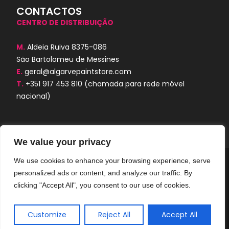
CONTACTOS
CENTRO DE DISTRIBUIÇÃO
M.
Aldeia Ruiva 8375-086
São Bartolomeu de Messines
E.
geral@algarvepaintstore.com
T.
+351 917 453 810
(chamada para rede móvel
nacional)
We value your privacy
We use cookies to enhance your browsing experience, serve
Algarve Paint Store © 2024. Todos os
personalized ads or content, and analyze our traffic. By
direitos reservados. Desenvolvido por
AORUBRO.PT
clicking "Accept All", you consent to our use of cookies.
Customize
Reject All
Accept All