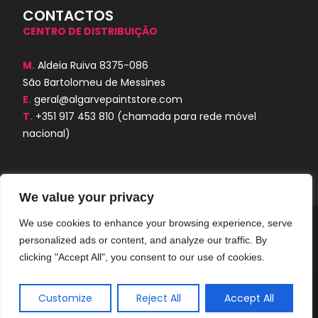
CONTACTOS
CENTRO DE DISTRIBUIÇÃO
M.
Aldeia Ruiva 8375-086
São Bartolomeu de Messines
E.
geral@algarvepaintstore.com
T.
+351 917 453 810
(chamada para rede móvel
nacional)
We value your privacy
We use cookies to enhance your browsing experience, serve
Algarve Paint Store © 2024. Todos os
personalized ads or content, and analyze our traffic. By
direitos reservados. Desenvolvido por
AORUBRO.PT
clicking "Accept All", you consent to our use of cookies.
Customize
Reject All
Accept All