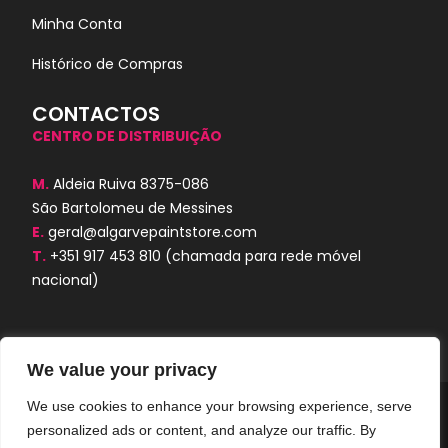
Minha Conta
Histórico de Compras
CONTACTOS
CENTRO DE DISTRIBUIÇÃO
M.
Aldeia Ruiva 8375-086
São Bartolomeu de Messines
E.
geral@algarvepaintstore.com
T.
+351 917 453 810
(chamada para rede móvel
nacional)
We value your privacy
We use cookies to enhance your browsing experience, serve
Algarve Paint Store © 2024. Todos os
personalized ads or content, and analyze our traffic. By
direitos reservados. Desenvolvido por