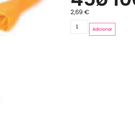
2,69
€
Adicionar