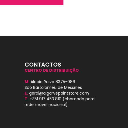
CONTACTOS
CENTRO DE DISTRIBUIÇÃO
M.
Aldeia Ruiva 8375-086
São Bartolomeu de Messines
E.
geral@algarvepaintstore.com
T.
+351 917 453 810
(chamada para
rede móvel nacional)