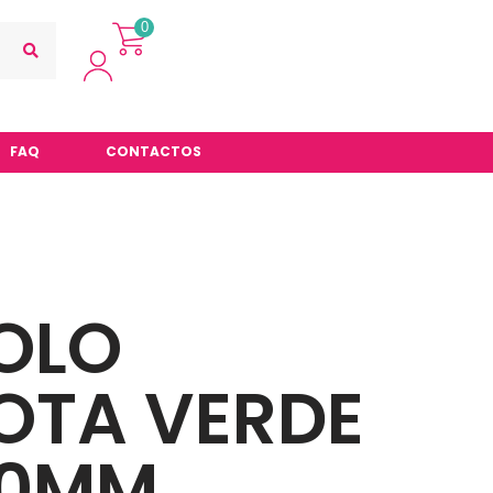
0
FAQ
CONTACTOS
ROLO
OTA VERDE
00MM