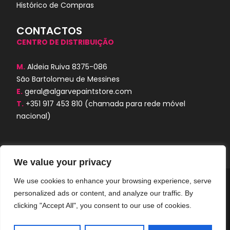
Histórico de Compras
CONTACTOS
CENTRO DE DISTRIBUIÇÃO
M.
Aldeia Ruiva 8375-086
São Bartolomeu de Messines
E.
geral@algarvepaintstore.com
T.
+351 917 453 810
(chamada para rede móvel
nacional)
We value your privacy
We use cookies to enhance your browsing experience, serve
Algarve Paint Store © 2024. Todos os
personalized ads or content, and analyze our traffic. By
direitos reservados. Desenvolvido por
AORUBRO.PT
clicking "Accept All", you consent to our use of cookies.