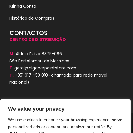
Minha Conta
Histórico de Compras
CONTACTOS
CENTRO DE DISTRIBUIÇÃO
M.
Aldeia Ruiva 8375-086
São Bartolomeu de Messines
E.
geral@algarvepaintstore.com
T.
+351 917 453 810
(chamada para rede móvel
nacional)
We value your privacy
We use cookies to enhance your browsing experience, serve
Algarve Paint Store © 2024. Todos os
personalized ads or content, and analyze our traffic. By
direitos reservados. Desenvolvido por