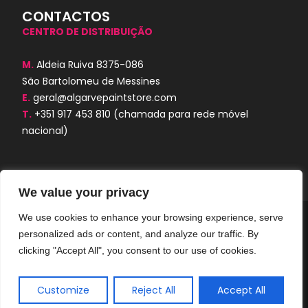
CONTACTOS
CENTRO DE DISTRIBUIÇÃO
M.
Aldeia Ruiva 8375-086
São Bartolomeu de Messines
E.
geral@algarvepaintstore.com
T.
+351 917 453 810
(chamada para rede móvel
nacional)
We value your privacy
We use cookies to enhance your browsing experience, serve
Algarve Paint Store © 2024. Todos os
personalized ads or content, and analyze our traffic. By
direitos reservados. Desenvolvido por
AORUBRO.PT
clicking "Accept All", you consent to our use of cookies.
Customize
Reject All
Accept All