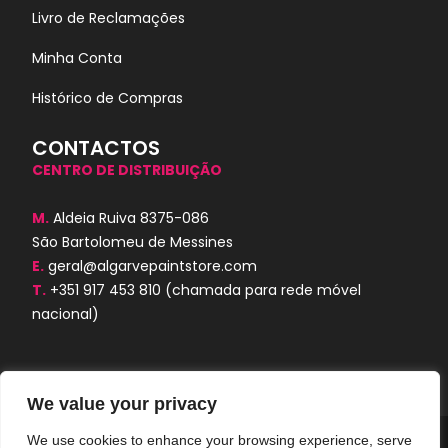
Livro de Reclamações
Minha Conta
Histórico de Compras
CONTACTOS
CENTRO DE DISTRIBUIÇÃO
M.
Aldeia Ruiva 8375-086
São Bartolomeu de Messines
E.
geral@algarvepaintstore.com
T.
+351 917 453 810
(chamada para rede móvel
nacional)
We value your privacy
We use cookies to enhance your browsing experience, serve
Algarve Paint Store © 2024. Todos os