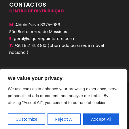
CONTACTOS
CENTRO DE DISTRIBUIÇÃO
M.
Aldeia Ruiva 8375-086
São Bartolomeu de Messines
E.
geral@algarvepaintstore.com
T.
+351 917 453 810
(chamada para rede móvel
nacional)
We value your privacy
We use cookies to enhance your browsing experience, serve
Algarve Paint Store © 2024. Todos os
personalized ads or content, and analyze our traffic. By
direitos reservados. Desenvolvido por
AORUBRO.PT
clicking "Accept All", you consent to our use of cookies.
Customize
Reject All
Accept All