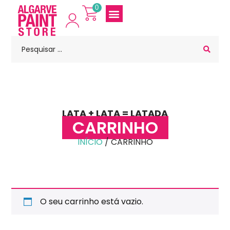
0
LATA + LATA = LATADA
CARRINHO
INÍCIO
/ CARRINHO
O seu carrinho está vazio.