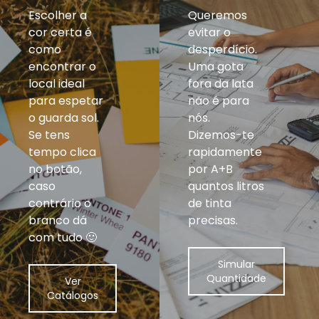
Escolher a
Queremos
cor certa é
evitar o
como
desperdício.
encontrar o
Uma gota
local ideal
fora da lata
para espetar
não é para
o guarda sol.
nós.
Se tens
Dizemos-te
tempo clica
rapidamente
no botão,
por A+B
caso
quantos litros
contrário o
de tinta
branco dá
precisas.
com tudo 🙂
Simular
Quantidade
Ver
Catálogos