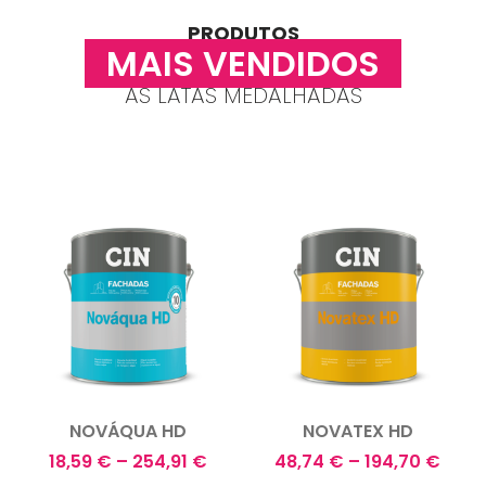
PRODUTOS
MAIS VENDIDOS
AS LATAS MEDALHADAS
NOVÁQUA HD
NOVATEX HD
18,59
€
–
254,91
€
48,74
€
–
194,70
€